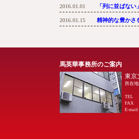
2016.01.01
「列に並ばない
2016.01.15
精神的な豊かさ
馬英華事務所のご案内
東京
所在地
TEL
FAX
E-mail