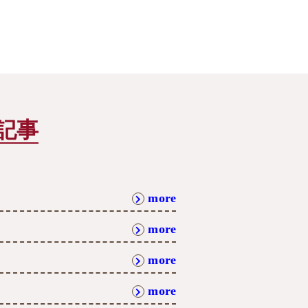
記事
more
more
more
more