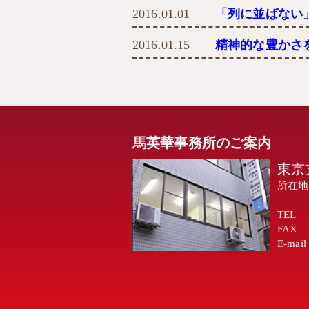
2016.01.01
「列に並ばない
2016.01.15
精神的な豊かさ
馬英華事務所のご案内
東京
所在地
TEL
FAX
E-mail