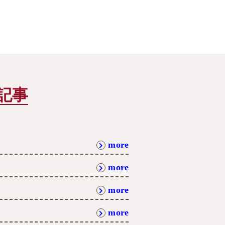
記事
more
more
more
more