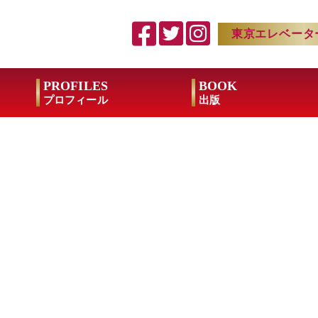
東京エレベータ
PROFILES
BOOK
プロフィール
出版
は運命 奇跡が次々と起